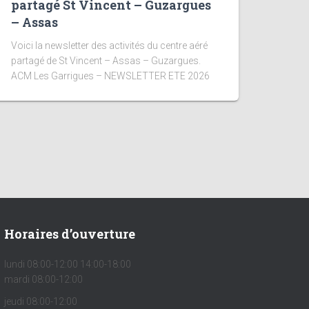
partagé St Vincent – Guzargues
– Assas
Voici la newsletter des activités du centre aéré
partagé de St Vincent – Assas – Guzargues.
ACM Les Garrigues – NEWSLETTER ETE 2026
Horaires d’ouverture
lundi 08:00-12:00 14:00-18:00
mardi 08:00-12:00
jeudi 08:00-12:00