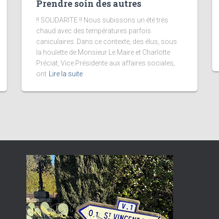
Prendre soin des autres
!! SOLIDARITE !! Nous subissons un été très
chaud avec des températures parfois
caniculaires. Dans ce contexte, des élus, sous
la houlette de Monsieur Le Maire et Charlotte
Préciat, Vice Présidente aux affaires sociales,
ont
Lire la suite