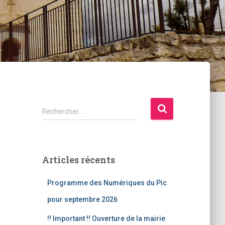
R
Rechercher…
e
c
h
e
Articles récents
r
c
Programme des Numériques du Pic
h
e
pour septembre 2026
r
!! Important !! Ouverture de la mairie