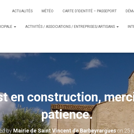
ACTUALITÉS
MÉTÉO
CARTE D’IDENTITÉ – PASSEPORT
DÉM
ICIPALE
ACTIVITÉS / ASSOCIATIONS / ENTREPRISES/ARTISANS
IN
st en construction, merc
patience.
hed by
Mairie de Saint Vincent de Barbeyrargues
on
25 j