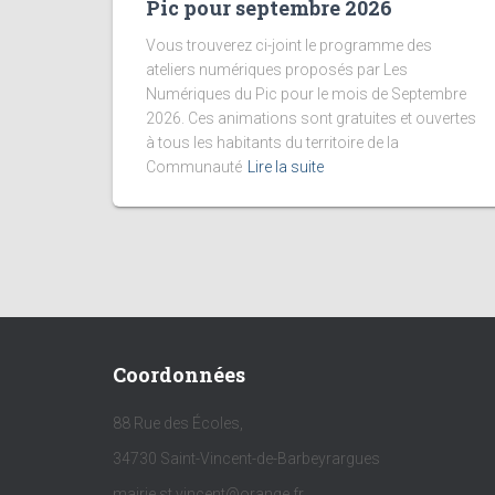
Pic pour septembre 2026
Vous trouverez ci-joint le programme des
ateliers numériques proposés par Les
Numériques du Pic pour le mois de Septembre
2026. Ces animations sont gratuites et ouvertes
à tous les habitants du territoire de la
Communauté
Lire la suite
Coordonnées
88 Rue des Écoles,
34730 Saint-Vincent-de-Barbeyrargues
mairie.st.vincent@orange.fr