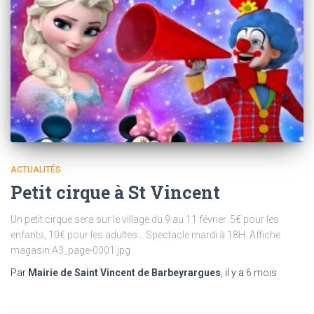
ACTUALITÉS
Petit cirque à St Vincent
Un petit cirque sera sur le village du 9 au 11 février. 5€ pour les
enfants, 10€ pour les adultes… Spectacle mardi à 18H. Affiche
magasin A3_page-0001.jpg
Par
Mairie de Saint Vincent de Barbeyrargues
, il y a
6 mois