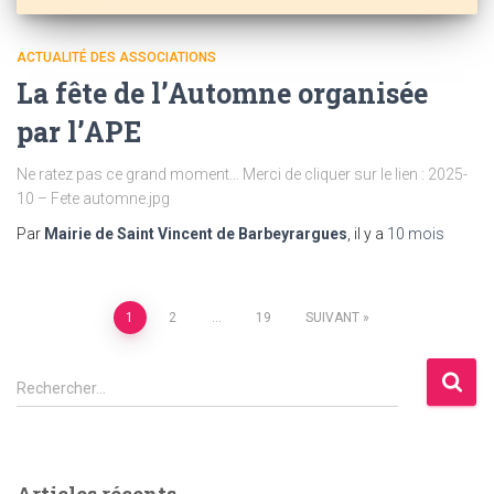
ACTUALITÉ DES ASSOCIATIONS
La fête de l’Automne organisée
par l’APE
Ne ratez pas ce grand moment… Merci de cliquer sur le lien : 2025-
10 – Fete automne.jpg
Par
Mairie de Saint Vincent de Barbeyrargues
, il y a
10 mois
Pagination
1
2
…
19
SUIVANT
des
R
Rechercher…
e
publications
c
h
e
Articles récents