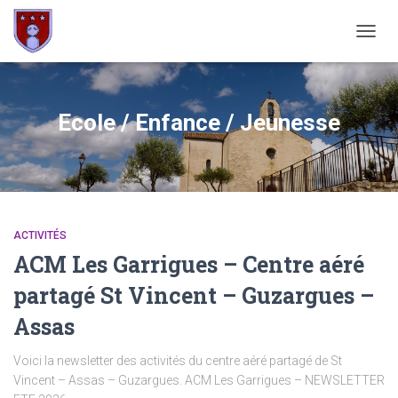
OUVRI
Ecole / Enfance / Jeunesse
ACTIVITÉS
ACM Les Garrigues – Centre aéré
partagé St Vincent – Guzargues –
Assas
Voici la newsletter des activités du centre aéré partagé de St
Vincent – Assas – Guzargues. ACM Les Garrigues – NEWSLETTER