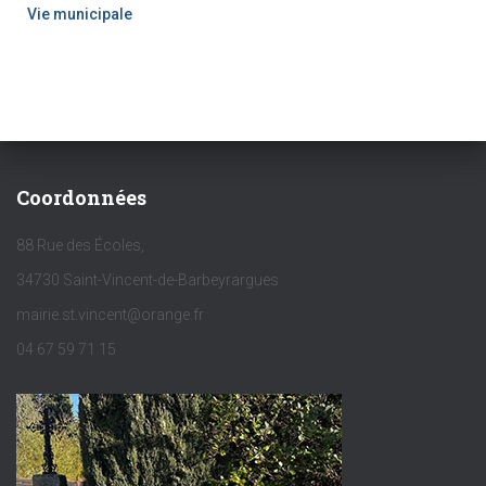
Vie municipale
Coordonnées
88 Rue des Écoles,
34730 Saint-Vincent-de-Barbeyrargues
mairie.st.vincent@orange.fr
04 67 59 71 15