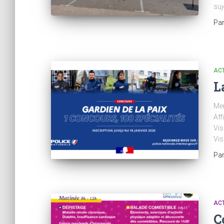
suj
Pa
AC
L
Mer
Af
Vi
Vi
Pa
AC
C