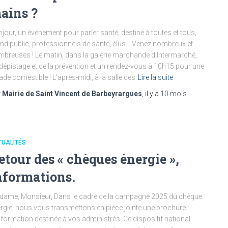
ains ?
jour, un événement pour parler santé, destiné à toutes et tous,
nd public, professionnels de santé, élus… Venez nombreux et
breuses ! Le matin, dans la galerie marchande d’Intermarché,
dépistage et de la prévention et un rendez-vous à 10h15 pour une
ade comestible ! L’après-midi, à la salle des
Lire la suite
r
Mairie de Saint Vincent de Barbeyrargues
, il y a
10 mois
TUALITÉS
etour des « chèques énergie »,
nformations.
ame, Monsieur, Dans le cadre de la campagne 2025 du chèque
rgie, nous vous transmettons en pièce jointe une brochure
nformation destinée à vos administrés. Ce dispositif national