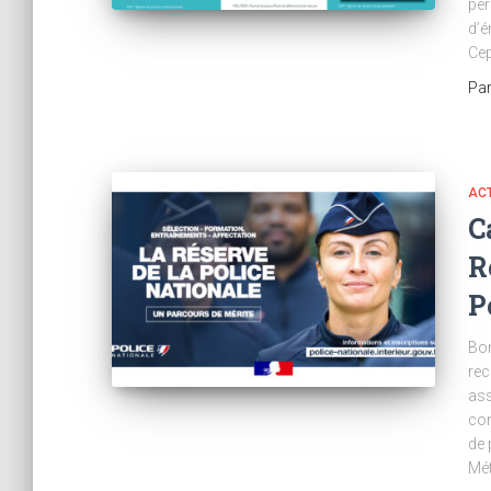
per
d’é
Ce
Pa
AC
C
R
P
Bon
rec
ass
con
de 
Mét