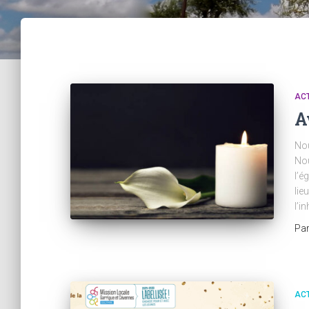
AC
A
Nou
Nou
l’é
lie
l’i
Pa
AC