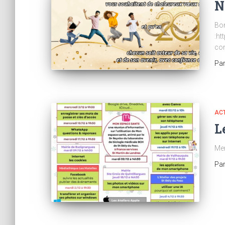
N
Bon
:ht
co
Pa
AC
L
Mer
Pa