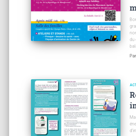
m
Bon
gra
nom
du 
bal
Pa
AC
R
i
Mad
éne
d’i