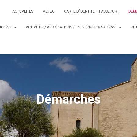
ACTUALITÉS
MÉTÉO
CARTE D’IDENTITÉ – PASSEPORT
DÉM
ICIPALE
ACTIVITÉS / ASSOCIATIONS / ENTREPRISES/ARTISANS
IN
Démarches