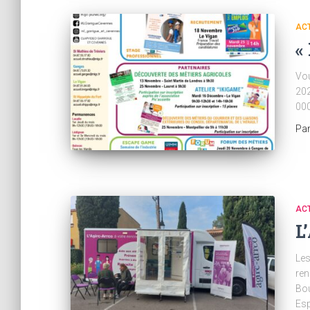
AC
«
Vou
202
000
Pa
AC
L
Les
ren
Bou
Esp