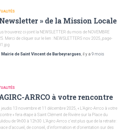
TUALITÉS
 Newsletter » de la Mission Locale
s trouverez ci-joint la NEWSLETTER du mois de NOVEMBRE
5. Merci de cliquer sur le lien : NEWSLETTERS nov 2025_page-
1.jpg
r
Mairie de Saint Vincent de Barbeyrargues
, il y a
9 mois
TUALITÉS
’AGIRC-ARRCO à votre rencontre
 jeudis 13 novembre et 11 décembre 2025, « L’Agirc-Arrco à votre
contre » fera étape à Saint Clément de Rivière sur la Place du
lidou de 9h00 à 12h30 L‘Agirc-Arrco c’est plus que de la retraite :
ace d’accueil, de conseil, d’information et d’orientation sur des