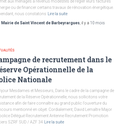
met aux ménages à revenus modestes de régler leurs factures
nergie ou de financer certains travaux de rénovation énergétique.
pendant, nous constatons
Lire la suite
r
Mairie de Saint Vincent de Barbeyrargues
, il y a
10 mois
TUALITÉS
ampagne de recrutement dans le
éserve Opérationnelle de la
olice Nationale
jour Mesdames et Messieurs, Dans le cadre de la campagne de
rutement de la Réserve Opérationnelle, nous sollicitons votre
istance afin de faire connaître au grand public l’ouverture du
cours mentionné en objet. Cordialement, David Lemaître Major
police Délégué Recrutement Antenne Recrutement Promotion
iers SZRF SUD / AZF 34
Lire la suite