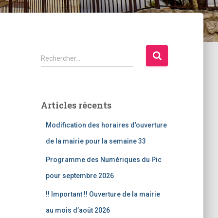
R
Rechercher…
e
c
h
e
Articles récents
r
c
Modification des horaires d’ouverture
h
e
de la mairie pour la semaine 33
r
Programme des Numériques du Pic
:
pour septembre 2026
!! Important !! Ouverture de la mairie
au mois d’août 2026