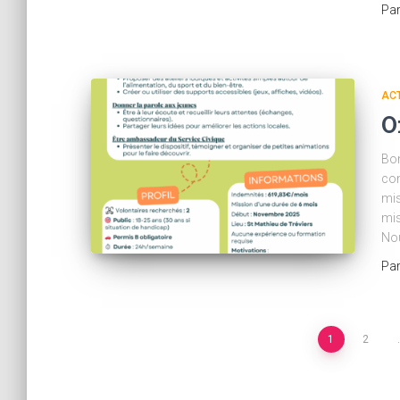
Pa
AC
O
Bon
com
mis
mis
No
Pa
Pagination
1
2