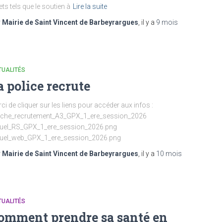
ets tels que le soutien à
Lire la suite
r
Mairie de Saint Vincent de Barbeyrargues
, il y a
9 mois
TUALITÉS
a police recrute
ci de cliquer sur les liens pour accéder aux infos :
fiche_recrutement_A3_GPX_1_ere_session_2026
suel_RS_GPX_1_ere_session_2026.png
suel_web_GPX_1_ere_session_2026.png
r
Mairie de Saint Vincent de Barbeyrargues
, il y a
10 mois
TUALITÉS
omment prendre sa santé en