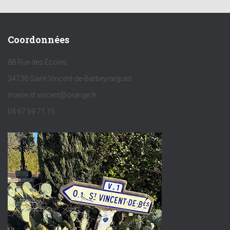
Coordonnées
88 Rue des Écoles,
34730 Saint-Vincent-de-Barbeyrargues
mairie.st.vincent@orange.fr
04 67 59 71 15