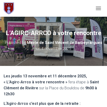
OUVRI
L’AGIRC-ARRCO à votre rencontre
Published by
Mairie de Saint Vincent de Barbeyrargues
on
4 novembre 2025
Les jeudis 13 novembre et 11 décembre 2025,
« L’Agirc-Arrco à votre rencontre »
fera étape à
Saint
Clément de Rivière
sur la Place du Boulidou de
9h00 à
12h30
L‘Agirc-Arrco c’est plus que de la retraite :