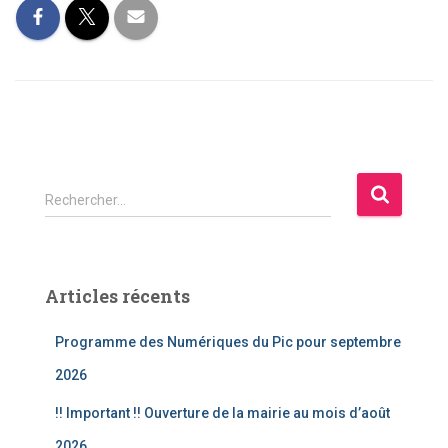
R
Rechercher…
e
c
h
e
Articles récents
r
c
Programme des Numériques du Pic pour septembre
h
e
2026
r
!! Important !! Ouverture de la mairie au mois d’août
:
2026