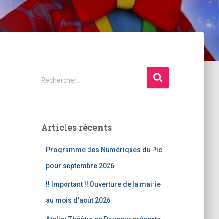
R
Rechercher…
e
c
h
e
Articles récents
r
c
Programme des Numériques du Pic
h
e
pour septembre 2026
r
!! Important !! Ouverture de la mairie
:
au mois d’août 2026