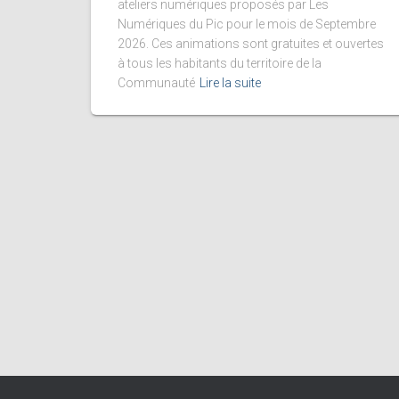
ateliers numériques proposés par Les
Numériques du Pic pour le mois de Septembre
2026. Ces animations sont gratuites et ouvertes
à tous les habitants du territoire de la
Communauté
Lire la suite