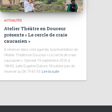
ACTUALITÉS
Atelier Théâtre en Douceur
présente « Le cercle de craie
caucasien »
A réserver dans vote agenda, la présentation de
l’Atelier Théâtre en Douceur « Le cercle de craie
caucasien ». Samedi 19 septembre 2026 à
18h00, salle Eugénie Dubois. N’oubliez pas de
réserver au 06 79 65 93
Lire la suite