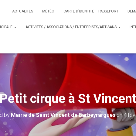
ACTUALITÉS
MÉTÉO
CARTE D’IDENTITÉ – PASSEPORT
DÉM
ICIPALE
ACTIVITÉS / ASSOCIATIONS / ENTREPRISES/ARTISANS
IN
Petit cirque à St Vincen
ed by
Mairie de Saint Vincent de Barbeyrargues
on
4 fév