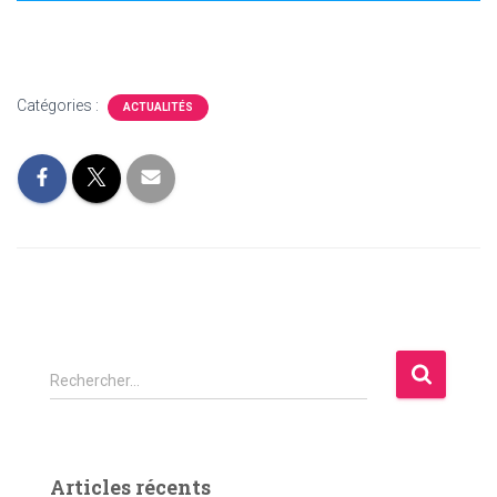
Catégories :
ACTUALITÉS
R
Rechercher…
e
c
h
e
Articles récents
r