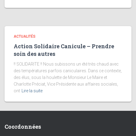
ACTUALITÉS
Action Solidaire Canicule – Prendre
soin des autres
!! SOLIDARITE !! Nous subissons un été très chaud avec
des températures parfois caniculaires. Dans ce contexte,
des élus, sous la houlette de Monsieur Le Maire et
Charlotte Préciat, Vice Présidente aux affaires sociales,
ont
Lire la suite
Coordonnées