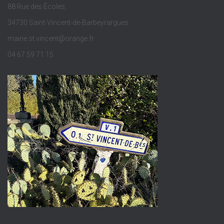
88 Rue des Écoles,
34730 Saint-Vincent-de-Barbeyrargues
mairie.st.vincent@orange.fr
04 67 59 71 15