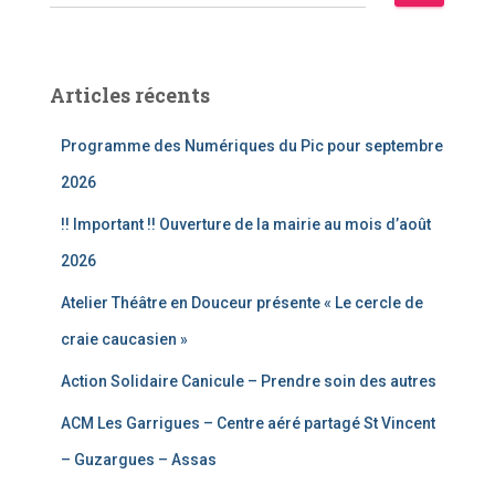
e
c
h
e
Articles récents
r
c
Programme des Numériques du Pic pour septembre
h
e
2026
r
!! Important !! Ouverture de la mairie au mois d’août
:
2026
Atelier Théâtre en Douceur présente « Le cercle de
craie caucasien »
Action Solidaire Canicule – Prendre soin des autres
ACM Les Garrigues – Centre aéré partagé St Vincent
– Guzargues – Assas