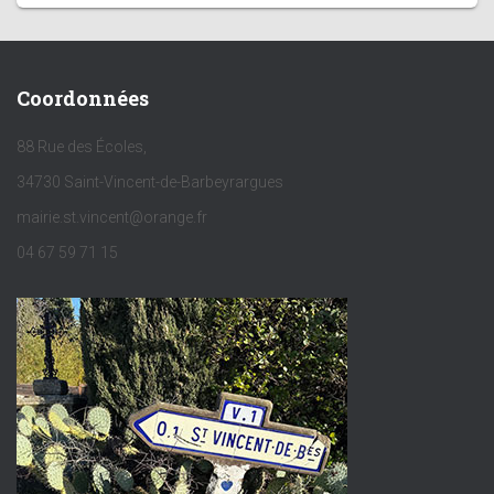
Coordonnées
88 Rue des Écoles,
34730 Saint-Vincent-de-Barbeyrargues
mairie.st.vincent@orange.fr
04 67 59 71 15