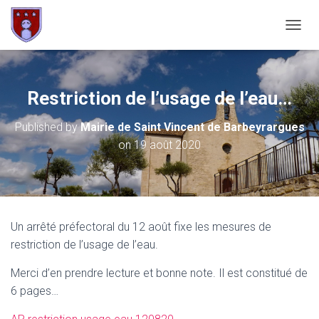
OUVRI
Restriction de l’usage de l’eau…
Published by
Mairie de Saint Vincent de Barbeyrargues
on
19 août 2020
Un arrêté préfectoral du 12 août fixe les mesures de
restriction de l’usage de l’eau.
Merci d’en prendre lecture et bonne note. Il est constitué de
6 pages…