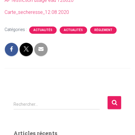
AP restriction usage eau 120820
Carte_secheresse_12.08.2020
Catégories :
ACTUALITÉS
ACTUALITÉS
RÈGLEMENT
R
Rechercher…
e
c
h
e
Articles récents