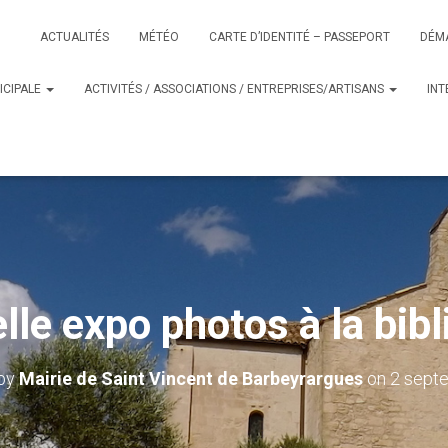
ACTUALITÉS
MÉTÉO
CARTE D’IDENTITÉ – PASSEPORT
DÉM
ICIPALE
ACTIVITÉS / ASSOCIATIONS / ENTREPRISES/ARTISANS
IN
lle expo photos à la bib
 by
Mairie de Saint Vincent de Barbeyrargues
on
2 sept