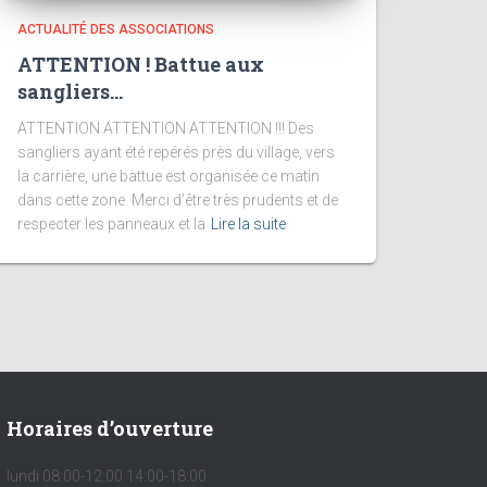
ACTUALITÉ DES ASSOCIATIONS
ATTENTION ! Battue aux
sangliers…
ATTENTION ATTENTION ATTENTION !!! Des
sangliers ayant été repérés près du village, vers
la carrière, une battue est organisée ce matin
dans cette zone. Merci d’être très prudents et de
respecter les panneaux et la
Lire la suite
Horaires d’ouverture
lundi 08:00-12:00 14:00-18:00