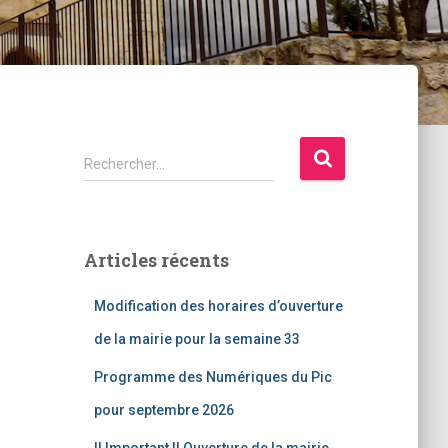
R
Rechercher…
e
c
h
e
Articles récents
r
c
Modification des horaires d’ouverture
h
e
de la mairie pour la semaine 33
r
Programme des Numériques du Pic
:
pour septembre 2026