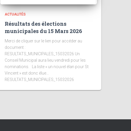
ACTUALITÉS
Résultats des élections
municipales du 15 Mars 2026
Merci de cliquer sur le lien pour accéder au
document :
RESULTATS_MUNICIPALES_15032026 Un
Conseil Municipal aura lieu vendredi pour les
nominations. La liste « un nouvel élan pour St
Vincent » est donc élue…
RESULTATS_MUNICIPALES_15032026