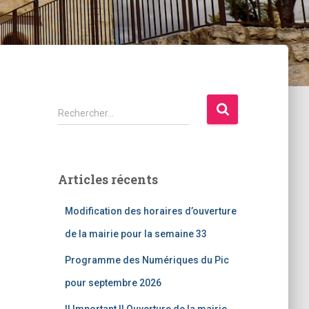
R
Rechercher…
e
c
h
e
Articles récents
r
c
Modification des horaires d’ouverture
h
e
de la mairie pour la semaine 33
r
Programme des Numériques du Pic
:
pour septembre 2026