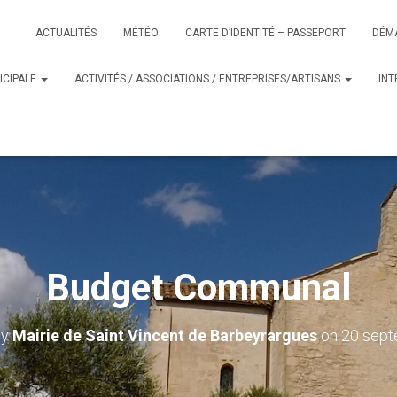
ACTUALITÉS
MÉTÉO
CARTE D’IDENTITÉ – PASSEPORT
DÉM
ICIPALE
ACTIVITÉS / ASSOCIATIONS / ENTREPRISES/ARTISANS
IN
Budget Communal
by
Mairie de Saint Vincent de Barbeyrargues
on
20 sept