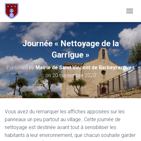
OUVRI
Journée « Nettoyage de la
Garrigue »
Published by
Mairie de Saint Vincent de Barbeyrargues
on
20 septembre 2020
Vous avez du remarquer les affiches apposées sur les
panneaux un peu partout au village…Cette journée de
nettoyage est destinée avant tout à sensibiliser les
habitants à leur environnement, que chacun souhaite garder