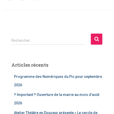
R
Rechercher…
e
c
h
e
Articles récents
r
c
Programme des Numériques du Pic pour septembre
h
e
2026
r
!! Important !! Ouverture de la mairie au mois d’août
:
2026
Atelier Théâtre en Douceur présente « Le cercle de