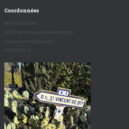
Coordonnées
88 Rue des Écoles,
34730 Saint-Vincent-de-Barbeyrargues
mairie.st.vincent@orange.fr
04 67 59 71 15