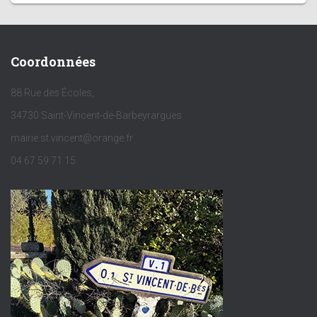
Coordonnées
88 Rue des Écoles,
34730 Saint-Vincent-de-Barbeyrargues
mairie.st.vincent@orange.fr
04 67 59 71 15