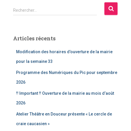
R
Rechercher…
e
c
h
e
Articles récents
r
c
Modification des horaires d’ouverture de la mairie
h
e
pour la semaine 33
r
Programme des Numériques du Pic pour septembre
:
2026
!! Important !! Ouverture de la mairie au mois d’août
2026
Atelier Théâtre en Douceur présente « Le cercle de
craie caucasien »