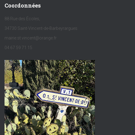
Coordonnées
88 Rue des Écoles,
34730 Saint-Vincent-de-Barbeyrargues
mairie.st.vincent@orange.fr
04 67 59 71 15