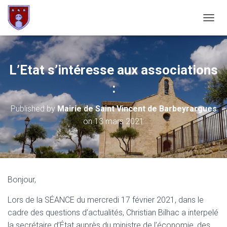
OUVRI
L’Etat s’intéresse aux associations
:
Published by
Mairie de Saint Vincent de Barbeyrargues
on
13 mars 2021
Bonjour,
Lors de la SÉANCE du mercredi 17 février 2021, dans le
cadre des questions d’actualités, Christian Bilhac a interpelé
la
secrétaire d’État auprès du ministre de l’économie, des