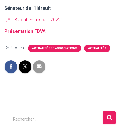
Sénateur de l’Hérault
QA CB soutien assos 170221
Présentation FDVA
Catégories :
ACTUALITÉ DES ASSOCIATIONS
ACTUALITÉS
R
Rechercher…
e