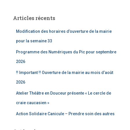
c
h
e
Articles récents
r
c
Modification des horaires d’ouverture de la mairie
h
e
pour la semaine 33
r
Programme des Numériques du Pic pour septembre
:
2026
!! Important !! Ouverture de la mairie au mois d’août
2026
Atelier Théâtre en Douceur présente « Le cercle de
craie caucasien »
Action Solidaire Canicule – Prendre soin des autres