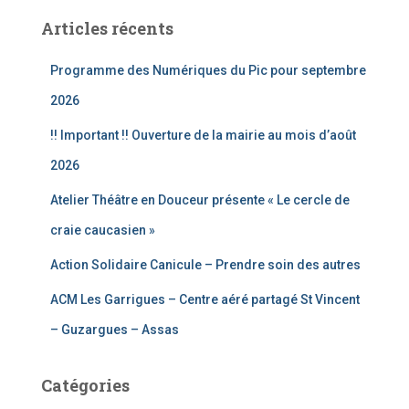
e
Articles récents
r
c
Programme des Numériques du Pic pour septembre
h
e
2026
r
!! Important !! Ouverture de la mairie au mois d’août
:
2026
Atelier Théâtre en Douceur présente « Le cercle de
craie caucasien »
Action Solidaire Canicule – Prendre soin des autres
ACM Les Garrigues – Centre aéré partagé St Vincent
– Guzargues – Assas
Catégories