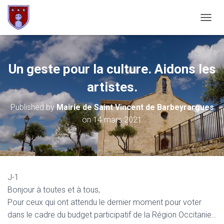
OUVRI
Un geste pour la culture. Aidons les
artistes.
Published by
Mairie de Saint Vincent de Barbeyrargues
on
14 mars 2021
J-1
Bonjour à toutes et à tous,
Pour ceux qui ont attendu le dernier moment pour voter
dans le cadre du budget participatif de la Région Occitanie…