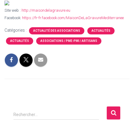
Site web :
http://maisondelagravure.eu
Facebook:
https://fr-fr.facebook.com/MaisonDeLaGravur
eMediterranee
Catégories :
ACTUALITÉ DES ASSOCIATIONS
ACTUALITÉS
ACTUALITÉS
ASSOCIATIONS / PME-PMI / ARTISANS
R
Rechercher…
e
c
h