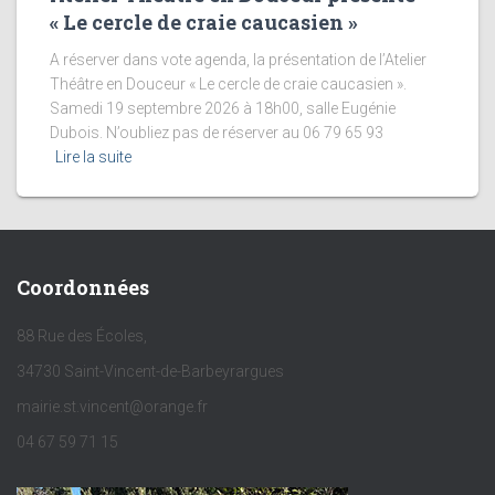
« Le cercle de craie caucasien »
A réserver dans vote agenda, la présentation de l’Atelier
Théâtre en Douceur « Le cercle de craie caucasien ».
Samedi 19 septembre 2026 à 18h00, salle Eugénie
Dubois. N’oubliez pas de réserver au 06 79 65 93
Lire la suite
Coordonnées
88 Rue des Écoles,
34730 Saint-Vincent-de-Barbeyrargues
mairie.st.vincent@orange.fr
04 67 59 71 15