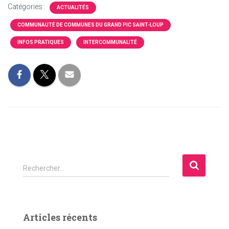
Catégories :
ACTUALITÉS
COMMUNAUTÉ DE COMMUNES DU GRAND PIC SAINT-LOUP
INFOS PRATIQUES
INTERCOMMUNALITÉ
R
Rechercher…
e
c
h
e
Articles récents
r