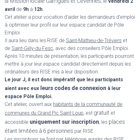
Mission locale Garrigues et Cévennes
la
, le
vendredi 2
avril
de
9h
à
12h
.
Cet atelier a pour vocation d’aider les demandeurs d’emploi
à optimiser leur profil sur leur espace candidat de Pôle
Emploi.
Il aura lieu dans les RISE de
Saint-Mathieu-de-Tréviers
et
de
Saint-Gély-du-Fesc,
avec des conseillers Pôle Emploi.
Après 10 minutes de présentation, les participants pourront
mettre à jour leur espace candidat directement depuis les
ordinateurs des RISE mis à leur disposition.
Le jour J, il est donc impératif que les participants
leurs codes de connexion
aient avec eux
à leur
espace Pôle Emploi.
Cet atelier, ouvert aux
habitants de la communauté de
gratuit
communes du Grand Pic Saint-Loup
, est
et
uniquement sur inscription
places
accessible
, les
étant limitées à 6 personnes
par RISE.
Les inscriptions se font par téléphone auprès des RISE,