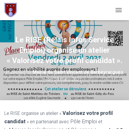
OUVRI
Le RISE (Relais Infos Service
Emploi) organise un atelier
« Valorisez votre profil candidat ».
Published by
Mairie de Saint Vincent de Barbeyrargues
on
24 mars 2021
Valorisez votre profil
Le RISE organise un atelier «
candidat
Pôle Emploi
» en partenariat avec
et