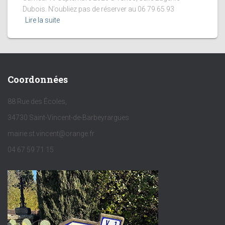
Dubois. N’oubliez pas de réserver au 06 79 65 93
Lire la suite
Coordonnées
88 Rue des Écoles,
34730 Saint-Vincent-de-Barbeyrargues
mairie.st.vincent@orange.fr
04 67 59 71 15