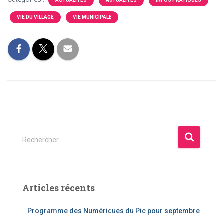
ACTUALITÉS
ACTUALITÉS
INFOS PRATIQUES
VIE DU VILLAGE
VIE MUNICIPALE
R
Rechercher…
e
c
h
e
Articles récents
r
c
Programme des Numériques du Pic pour septembre
h