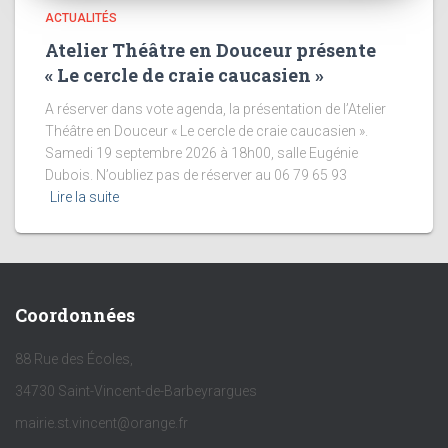
ACTUALITÉS
Atelier Théâtre en Douceur présente
« Le cercle de craie caucasien »
A réserver dans vote agenda, la présentation de l’Atelier
Théâtre en Douceur « Le cercle de craie caucasien ».
Samedi 19 septembre 2026 à 18h00, salle Eugénie
Dubois. N’oubliez pas de réserver au 06 79 65 93
Lire la suite
Coordonnées
88 Rue des Écoles,
34730 Saint-Vincent-de-Barbeyrargues
mairie.st.vincent@orange.fr