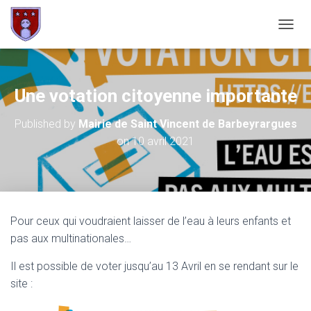
OUVRI
Une votation citoyenne importante
Published by
Mairie de Saint Vincent de Barbeyrargues
on
10 avril 2021
Pour ceux qui voudraient laisser de l’eau à leurs enfants et
pas aux multinationales…
Il est possible de voter jusqu’au 13 Avril en se rendant sur le
site :