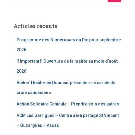
e
c
h
e
Articles récents
r
c
Programme des Numériques du Pic pour septembre
h
e
2026
r
!! Important !! Ouverture de la mairie au mois d’août
:
2026
Atelier Théâtre en Douceur présente « Le cercle de
craie caucasien »
Action Solidaire Canicule – Prendre soin des autres
ACM Les Garrigues – Centre aéré partagé St Vincent
– Guzargues – Assas