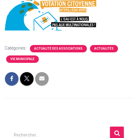
Catégories :
ACTUALITÉ DES ASSOCIATIONS
ACTUALITÉS
VIE MUNICIPALE
R
Rechercher…