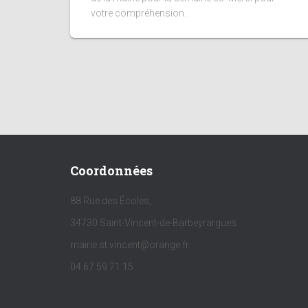
votre compréhension.
Coordonnées
88 Rue des Écoles,
34730 Saint-Vincent-de-Barbeyrargues
mairie.st.vincent@orange.fr
04 67 59 71 15