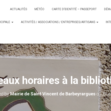
ACTUALITÉS
MÉTÉO
CARTE D’IDENTITÉ – PASSEPORT
DÉM
ICIPALE
ACTIVITÉS / ASSOCIATIONS / ENTREPRISES/ARTISANS
IN
aux horaires à la biblio
ed by
Mairie de Saint Vincent de Barbeyrargues
on
27 a