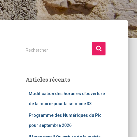
R
Rechercher…
e
c
h
e
Articles récents
r
c
Modification des horaires d’ouverture
h
e
de la mairie pour la semaine 33
r
Programme des Numériques du Pic
:
pour septembre 2026