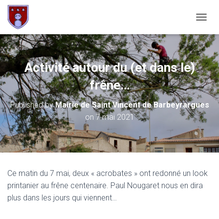
OUVRI
Activité autour du (et dans le)
frêne…
Published by
Mairie de Saint Vincent de Barbeyrargues
on
7 mai 2021
Ce matin du 7 mai, deux « acrobates » ont redonné un look
printanier au frêne centenaire. Paul Nougaret nous en dira
plus dans les jours qui viennent…