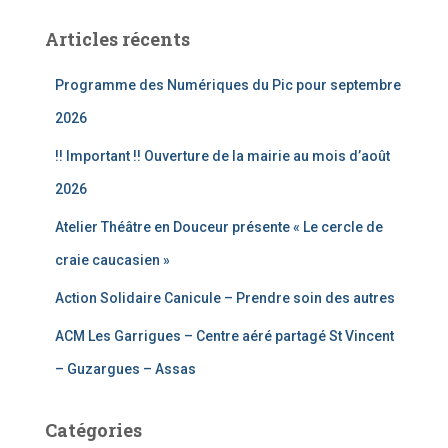
h
e
Articles récents
r
c
Programme des Numériques du Pic pour septembre
h
e
2026
r
!! Important !! Ouverture de la mairie au mois d’août
:
2026
Atelier Théâtre en Douceur présente « Le cercle de
craie caucasien »
Action Solidaire Canicule – Prendre soin des autres
ACM Les Garrigues – Centre aéré partagé St Vincent
– Guzargues – Assas
Catégories