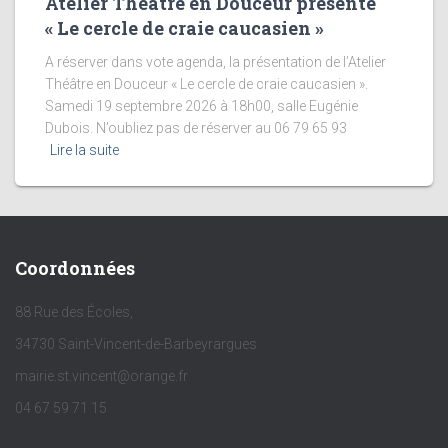
Atelier Théâtre en Douceur présente
« Le cercle de craie caucasien »
A réserver dans vote agenda, la présentation de l’Atelier
Théâtre en Douceur « Le cercle de craie caucasien ».
Samedi 19 septembre 2026 à 18h00, salle Eugénie
Dubois. N’oubliez pas de réserver au 06 79 65 93
Lire la suite
Coordonnées
88 Rue des Écoles,
34730 Saint-Vincent-de-Barbeyrargues
mairie.st.vincent@orange.fr
04 67 59 71 15