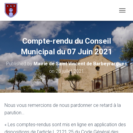
OUVRI
Compte-rendu du Conseil
Municipal du 07 Juin 2021
Published by
Mairie de Saint Vincent de Barbeyrargues
on
28 juillet 2021
Nous vous remercions de nous pardonner ce retard à la
parution…
« Les comptes-rendus sont mis en ligne en application des
dispositions de l’article L 2121.25 du Code Général des