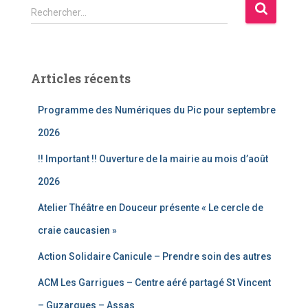
R
Rechercher…
e
c
h
e
Articles récents
r
c
Programme des Numériques du Pic pour septembre
h
e
2026
r
!! Important !! Ouverture de la mairie au mois d’août
:
2026
Atelier Théâtre en Douceur présente « Le cercle de
craie caucasien »
Action Solidaire Canicule – Prendre soin des autres
ACM Les Garrigues – Centre aéré partagé St Vincent
– Guzargues – Assas