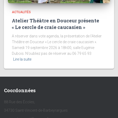
ACTUALITÉS
Atelier Théâtre en Douceur présente
« Le cercle de craie caucasien »
A réserver dans vote agenda, la présentation de l’Atelier
Théâtre en Douceur « Le cercle de craie caucasien ».
Samedi 19 septembre 2026 à 18h00, salle Eugénie
Dubois. N’oubliez pas de réserver au 06 79 65 93
Lire la suite
Coordonnées
88 Rue des Écoles,
34730 Saint-Vincent-de-Barbeyrargues