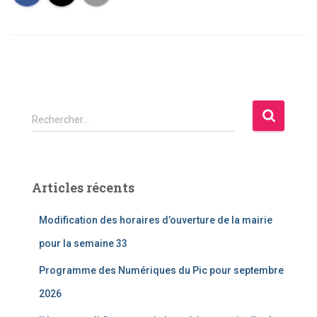
R
Rechercher…
e
c
h
e
Articles récents
r
c
Modification des horaires d’ouverture de la mairie
h
e
pour la semaine 33
r
Programme des Numériques du Pic pour septembre
:
2026