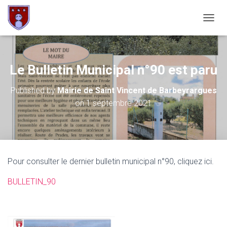
OUVRI
Le Bulletin Municipal n°90 est paru
Published by
Mairie de Saint Vincent de Barbeyrargues
on
1 septembre 2021
Pour consulter le dernier bulletin municipal n°90, cliquez ici.
BULLETIN_90