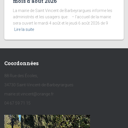
mois d’août 2026
La mairie de Saint Vincent de Barbeyrargues informe les
administrés et les usagers que : – l’accueil de la mairie
sera ouvert le mardi 4 août et le jeudi 6 août 2026 de 9
Lire la suite
Coordonnées
88 Rue des Écoles,
34730 Saint-Vincent-de-Barbeyrargues
mairie.st.vincent@orange.fr
04 67 59 71 15