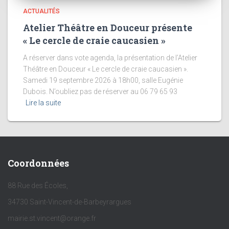
ACTUALITÉS
Atelier Théâtre en Douceur présente
« Le cercle de craie caucasien »
A réserver dans vote agenda, la présentation de l’Atelier
Théâtre en Douceur « Le cercle de craie caucasien ».
Samedi 19 septembre 2026 à 18h00, salle Eugénie
Dubois. N’oubliez pas de réserver au 06 79 65 93
Lire la suite
Coordonnées
88 Rue des Écoles,
34730 Saint-Vincent-de-Barbeyrargues
mairie.st.vincent@orange.fr