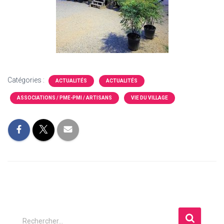
Catégories :
ACTUALITÉS
ACTUALITÉS
ASSOCIATIONS / PME-PMI / ARTISANS
VIE DU VILLAGE
R
Rechercher…