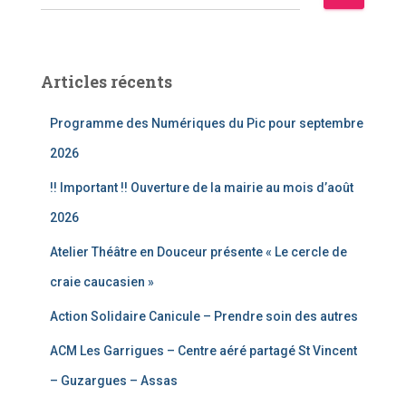
e
c
h
e
Articles récents
r
c
Programme des Numériques du Pic pour septembre
h
e
2026
r
!! Important !! Ouverture de la mairie au mois d’août
:
2026
Atelier Théâtre en Douceur présente « Le cercle de
craie caucasien »
Action Solidaire Canicule – Prendre soin des autres
ACM Les Garrigues – Centre aéré partagé St Vincent
– Guzargues – Assas