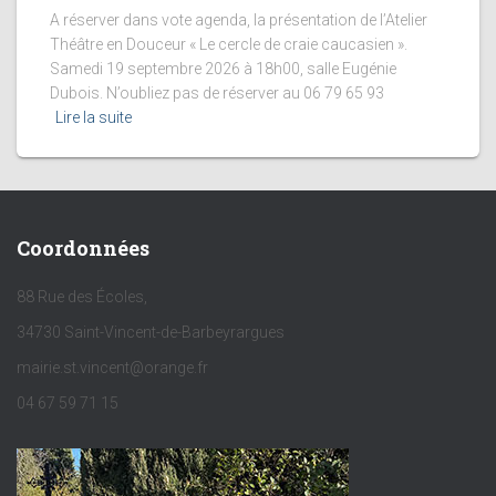
A réserver dans vote agenda, la présentation de l’Atelier
Théâtre en Douceur « Le cercle de craie caucasien ».
Samedi 19 septembre 2026 à 18h00, salle Eugénie
Dubois. N’oubliez pas de réserver au 06 79 65 93
Lire la suite
Coordonnées
88 Rue des Écoles,
34730 Saint-Vincent-de-Barbeyrargues
mairie.st.vincent@orange.fr
04 67 59 71 15