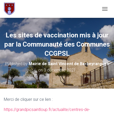
OUVRI
Les sites de vaccination mis à jour
par la Communauté des Communes
CCGPSL
Published by
Mairie de Saint Vincent de Barbeyrargues
on
3 décembre 2021
Merci de cliquer sur ce lien :
https://grandpicsaintloup.fr/actualite/centres-de-