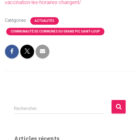
vaccination-les-horaires-changent/
Catégories :
ACTUALITÉS
COMMUNAUTÉ DE COMMUNES DU GRAND PIC SAINT-LOUP
R
Rechercher…
e
c
h
e
Articles récents