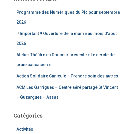
r
c
Programme des Numériques du Pic pour septembre
h
e
2026
r
!! Important !! Ouverture de la mairie au mois d’août
:
2026
Atelier Théâtre en Douceur présente « Le cercle de
craie caucasien »
Action Solidaire Canicule – Prendre soin des autres
ACM Les Garrigues – Centre aéré partagé St Vincent
– Guzargues – Assas
Catégories
Activités