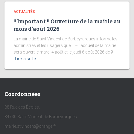
ACTUALITÉS
!! Important !! Ouverture de la mairie au
mois d’août 2026
La mairie de Saint Vincent de Barbeyrargues informe les
administrés et les usagers que : – l’accueil de la mairie
sera ouvert le mardi 4 août et le jeudi 6 août 2026 de 9
Lire la suite
Coordonnées
88 Rue des Écoles,
34730 Saint-Vincent-de-Barbeyrargues
mairie.st.vincent@orange.fr