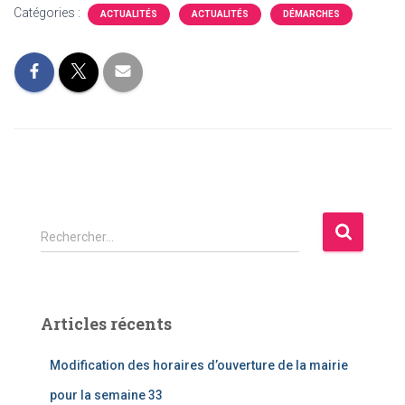
Catégories :
ACTUALITÉS
ACTUALITÉS
DÉMARCHES
R
Rechercher…
e
c
h
e
Articles récents
r
c
Modification des horaires d’ouverture de la mairie
h
e
pour la semaine 33