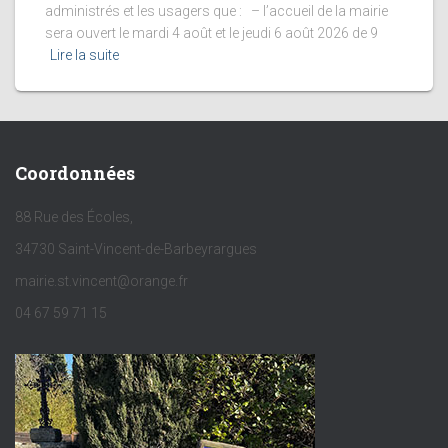
administrés et les usagers que : – l’accueil de la mairie
sera ouvert le mardi 4 août et le jeudi 6 août 2026 de 9
Lire la suite
Coordonnées
88 Rue des Écoles,
34730 Saint-Vincent-de-Barbeyrargues
mairie.st.vincent@orange.fr
04 67 59 71 15