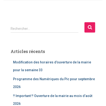
R
Rechercher…
e
c
h
e
Articles récents
r
c
Modification des horaires d’ouverture de la mairie
h
e
pour la semaine 33
r
Programme des Numériques du Pic pour septembre
:
2026
!! Important !! Ouverture de la mairie au mois d’août
2026