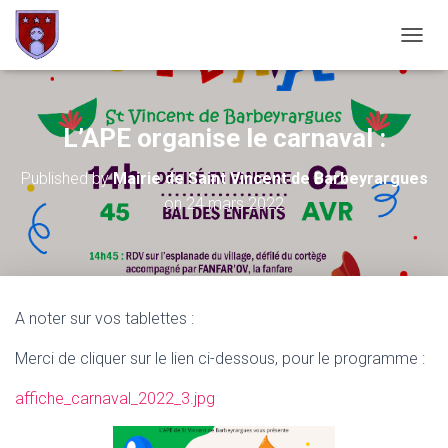
OUVRI
L’APE organise le carnaval :
Published by
Mairie de Saint Vincent de Barbeyrargues
on
24 mars 2022
A noter sur vos tablettes :
Merci de cliquer sur le lien ci-dessous, pour le programme :
affiche_carnaval_2022_3.jpg