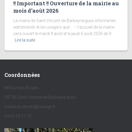
!! Important !! Ouverture de la mairie au
mois d’août 2026
La mairie de Saint Vincent de Barbeyrargues informe les
administrés et les usagers que : – l’accueil de la mairie
sera ouvert le mardi 4 août et le jeudi 6 août 2026 de 9
Lire la suite
Coordonnées
88 Rue des Écoles,
34730 Saint-Vincent-de-Barbeyrargues
mairie.st.vincent@orange.fr
04 67 59 71 15