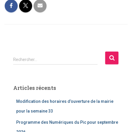
R
Rechercher…
e
c
h
e
Articles récents
r
c
Modification des horaires d’ouverture de la mairie
h
e
pour la semaine 33
r
Programme des Numériques du Pic pour septembre
: