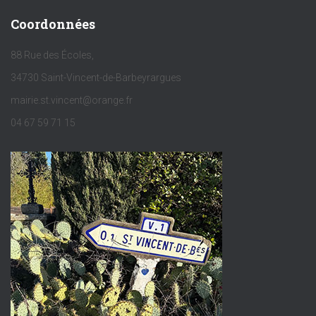
Coordonnées
88 Rue des Écoles,
34730 Saint-Vincent-de-Barbeyrargues
mairie.st.vincent@orange.fr
04 67 59 71 15