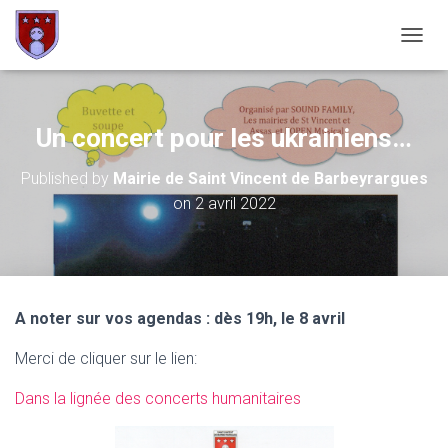
OUVRI
Un concert pour les ukrainiens…
Published by
Mairie de Saint Vincent de Barbeyrargues
on
2 avril 2022
A noter sur vos agendas : dès 19h, le 8 avril
Merci de cliquer sur le lien:
Dans la lignée des concerts humanitaires