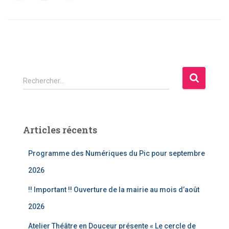
R
Rechercher…
e
c
h
e
Articles récents
r
c
Programme des Numériques du Pic pour septembre
h
e
2026
r
!! Important !! Ouverture de la mairie au mois d’août
:
2026
Atelier Théâtre en Douceur présente « Le cercle de