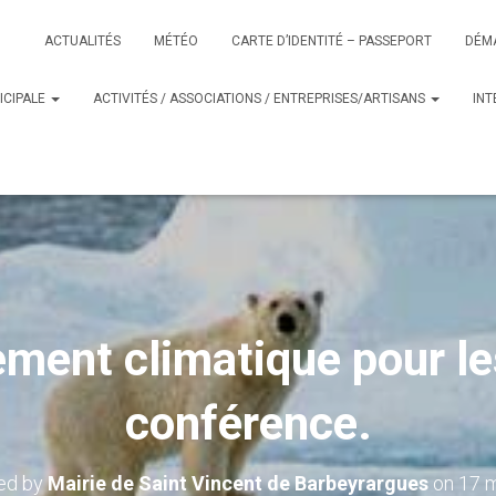
ACTUALITÉS
MÉTÉO
CARTE D’IDENTITÉ – PASSEPORT
DÉM
ICIPALE
ACTIVITÉS / ASSOCIATIONS / ENTREPRISES/ARTISANS
IN
ment climatique pour l
conférence.
ed by
Mairie de Saint Vincent de Barbeyrargues
on
17 