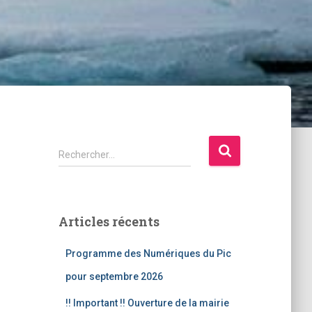
R
Rechercher…
e
c
h
e
Articles récents
r
c
Programme des Numériques du Pic
h
e
pour septembre 2026
r
!! Important !! Ouverture de la mairie