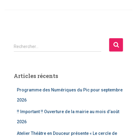
R
Rechercher…
e
c
h
e
Articles récents
r
c
Programme des Numériques du Pic pour septembre
h
e
2026
r
!! Important !! Ouverture de la mairie au mois d’août
:
2026
Atelier Théâtre en Douceur présente « Le cercle de