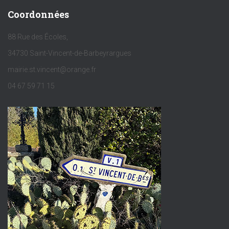
Coordonnées
88 Rue des Écoles,
34730 Saint-Vincent-de-Barbeyrargues
mairie.st.vincent@orange.fr
04 67 59 71 15