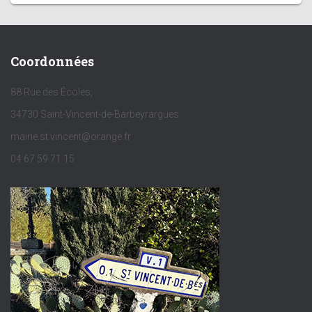
Coordonnées
88 Rue des Écoles,
34730 Saint-Vincent-de-Barbeyrargues
mairie.st.vincent@orange.fr
04 67 59 71 15