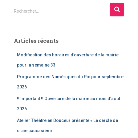
R
Rechercher…
e
c
h
e
Articles récents
r
c
Modification des horaires d’ouverture de la mairie
h
e
pour la semaine 33
r
Programme des Numériques du Pic pour septembre
:
2026
!! Important !! Ouverture de la mairie au mois d’août
2026
Atelier Théâtre en Douceur présente « Le cercle de
craie caucasien »