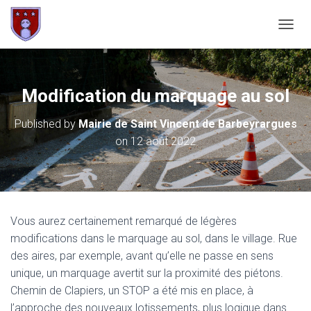
OUVRI
Modification du marquage au sol
Published by
Mairie de Saint Vincent de Barbeyrargues
on
12 août 2022
Vous aurez certainement remarqué de légères
modifications dans le marquage au sol, dans le village. Rue
des aires, par exemple, avant qu’elle ne passe en sens
unique, un marquage avertit sur la proximité des piétons.
Chemin de Clapiers, un STOP a été mis en place, à
l’approche des nouveaux lotissements, plus logique dans