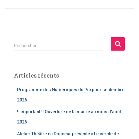
R
Rechercher…
e
c
h
e
Articles récents
r
c
Programme des Numériques du Pic pour septembre
h
e
2026
r
!! Important !! Ouverture de la mairie au mois d’août
:
2026
Atelier Théâtre en Douceur présente « Le cercle de