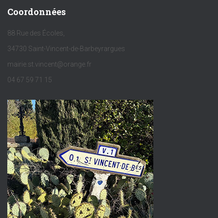
Coordonnées
88 Rue des Écoles,
34730 Saint-Vincent-de-Barbeyrargues
mairie.st.vincent@orange.fr
04 67 59 71 15