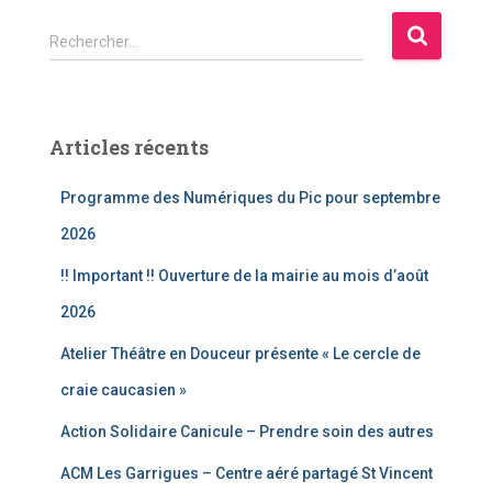
R
Rechercher…
e
c
h
e
Articles récents
r
c
Programme des Numériques du Pic pour septembre
h
e
2026
r
!! Important !! Ouverture de la mairie au mois d’août
:
2026
Atelier Théâtre en Douceur présente « Le cercle de
craie caucasien »
Action Solidaire Canicule – Prendre soin des autres
ACM Les Garrigues – Centre aéré partagé St Vincent