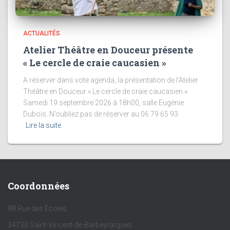
ACTUALITÉS
Atelier Théâtre en Douceur présente
« Le cercle de craie caucasien »
A réserver dans vote agenda, la présentation de l’Atelier
Théâtre en Douceur « Le cercle de craie caucasien ».
Samedi 19 septembre 2026 à 18h00, salle Eugénie
Dubois. N’oubliez pas de réserver au 06 79 65 93
Lire la suite
Coordonnées
88 Rue des Écoles,
34730 Saint-Vincent-de-Barbeyrargues