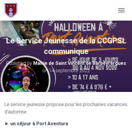
OUVRI
Le Service Jeunesse de la CCGPSL
communique
Published by
Mairie de Saint Vincent de Barbeyrargues
on
14 septembre 2022
Le service jeunesse propose pour les prochaines vacances
d’automne :
►
un séjour à Port Aventura