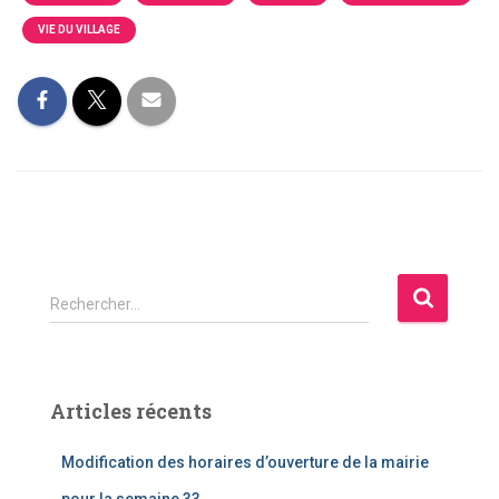
VIE DU VILLAGE
R
Rechercher…
e
c
h
e
Articles récents
r
c
Modification des horaires d’ouverture de la mairie
h
e
pour la semaine 33