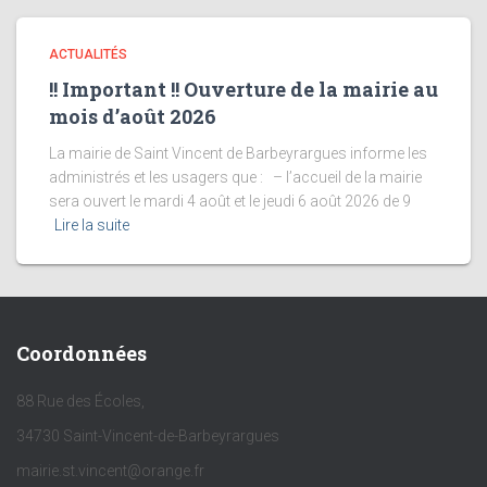
ACTUALITÉS
!! Important !! Ouverture de la mairie au
mois d’août 2026
La mairie de Saint Vincent de Barbeyrargues informe les
administrés et les usagers que : – l’accueil de la mairie
sera ouvert le mardi 4 août et le jeudi 6 août 2026 de 9
Lire la suite
Coordonnées
88 Rue des Écoles,
34730 Saint-Vincent-de-Barbeyrargues
mairie.st.vincent@orange.fr