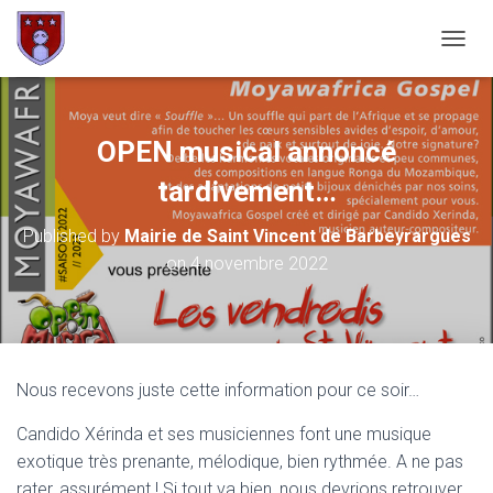
OUVRI
OPEN musical annoncé
tardivement…
Published by
Mairie de Saint Vincent de Barbeyrargues
on
4 novembre 2022
Nous recevons juste cette information pour ce soir…
Candido Xérinda et ses musiciennes font une musique
exotique très prenante, mélodique, bien rythmée. A ne pas
rater, assurément ! Si tout va bien, nous devrions retrouver