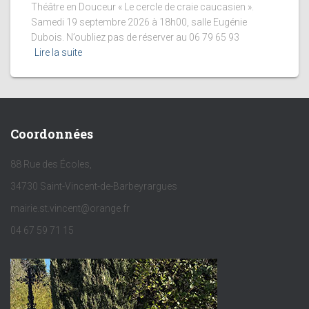
Théâtre en Douceur « Le cercle de craie caucasien ».
Samedi 19 septembre 2026 à 18h00, salle Eugénie
Dubois. N’oubliez pas de réserver au 06 79 65 93
Lire la suite
Coordonnées
88 Rue des Écoles,
34730 Saint-Vincent-de-Barbeyrargues
mairie.st.vincent@orange.fr
04 67 59 71 15