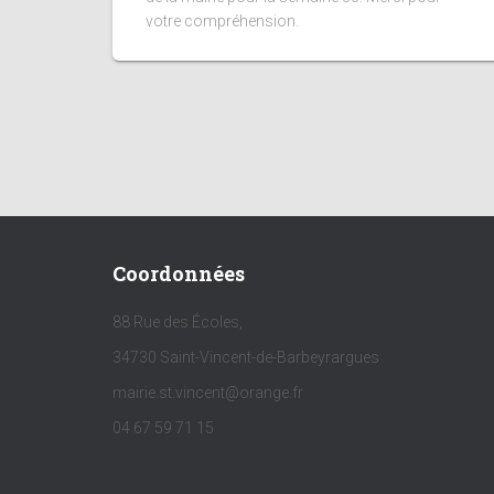
votre compréhension.
Coordonnées
88 Rue des Écoles,
34730 Saint-Vincent-de-Barbeyrargues
mairie.st.vincent@orange.fr
04 67 59 71 15