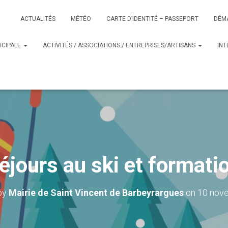
ACTUALITÉS
MÉTÉO
CARTE D’IDENTITÉ – PASSEPORT
DÉM
ICIPALE
ACTIVITÉS / ASSOCIATIONS / ENTREPRISES/ARTISANS
IN
éjours au ski et formati
by
Mairie de Saint Vincent de Barbeyrargues
on
10 nov