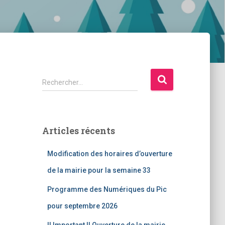
R
Rechercher…
e
c
h
e
Articles récents
r
c
Modification des horaires d’ouverture
h
e
de la mairie pour la semaine 33
r
Programme des Numériques du Pic
:
pour septembre 2026