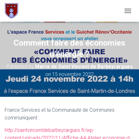
OUVRI
Comment faire des économies
d’énergie ?
Published by
Mairie de Saint Vincent de Barbeyrargues
on
15 novembre 2022
France Services et la Communauté de Communes
communiquent :
http://saintvincentdebarbeyrargues.fr/wp-
content/uploads/2022/11/Affiche-A4-Atelier-economie-d-