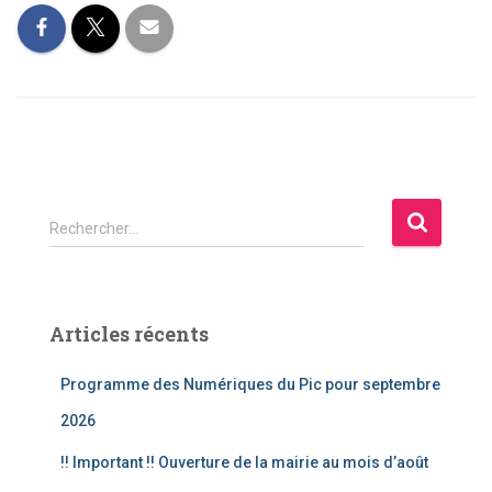
R
Rechercher…
e
c
h
e
Articles récents
r
c
Programme des Numériques du Pic pour septembre
h
e
2026
r
!! Important !! Ouverture de la mairie au mois d’août
: