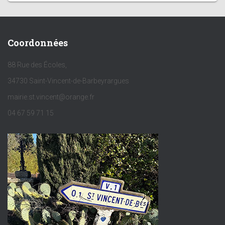
Coordonnées
88 Rue des Écoles,
34730 Saint-Vincent-de-Barbeyrargues
mairie.st.vincent@orange.fr
04 67 59 71 15