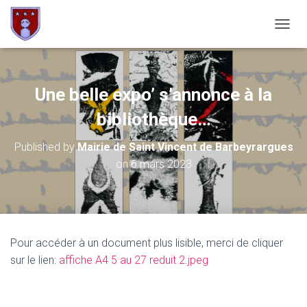
OUVRI
Une belle expo’ s’annonce à la
bibliothèque…
Published by
Mairie de Saint Vincent de Barbeyrargues
on
6 mars 2023
Pour accéder à un document plus lisible, merci de cliquer
sur le lien:
affiche A4 5 au 27 reduit 2.jpeg