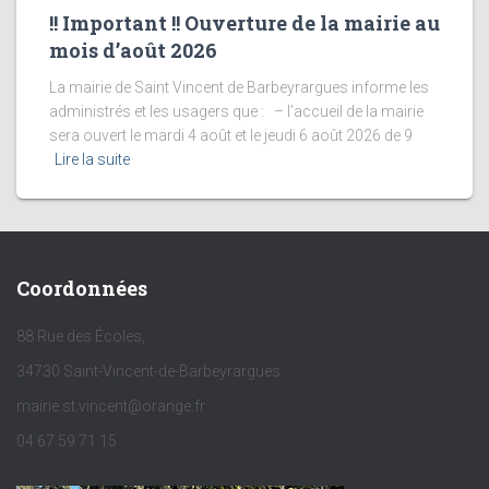
!! Important !! Ouverture de la mairie au
mois d’août 2026
La mairie de Saint Vincent de Barbeyrargues informe les
administrés et les usagers que : – l’accueil de la mairie
sera ouvert le mardi 4 août et le jeudi 6 août 2026 de 9
Lire la suite
Coordonnées
88 Rue des Écoles,
34730 Saint-Vincent-de-Barbeyrargues
mairie.st.vincent@orange.fr
04 67 59 71 15