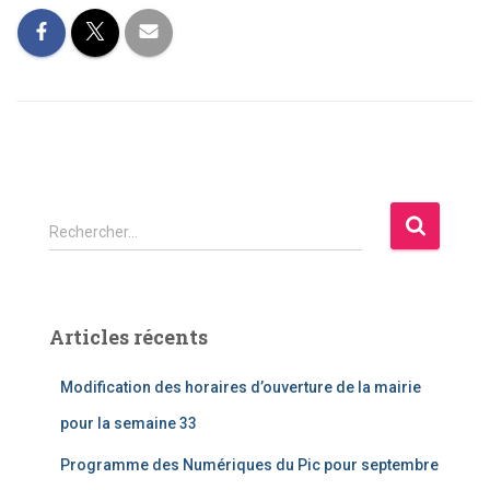
R
Rechercher…
e
c
h
e
Articles récents
r
c
Modification des horaires d’ouverture de la mairie
h
e
pour la semaine 33
r
Programme des Numériques du Pic pour septembre
: