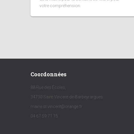
votre compréhension.
Coordonnées
88 Rue des Écoles,
34730 Saint-Vincent-de-Barbeyrargues
mairie.st.vincent@orange.fr
04 67 59 71 15