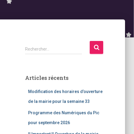
R
Rechercher…
e
c
h
e
Articles récents
r
c
Modification des horaires d’ouverture
h
e
de la mairie pour la semaine 33
r
Programme des Numériques du Pic
:
pour septembre 2026