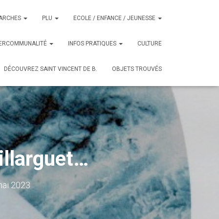
ARCHES
PLU
ECOLE / ENFANCE / JEUNESSE
TERCOMMUNALITÉ
INFOS PRATIQUES
CULTURE
DÉCOUVREZ SAINT VINCENT DE B.
OBJETS TROUVÉS
illarguet…
mai 2023