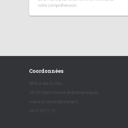
votre compréhension.
Coordonnées
88 Rue des Écoles,
34730 Saint-Vincent-de-Barbeyrargues
mairie.st.vincent@orange.fr
04 67 59 71 15