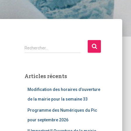
R
Rechercher…
e
c
h
e
Articles récents
r
c
Modification des horaires d’ouverture
h
e
de la mairie pour la semaine 33
r
Programme des Numériques du Pic
:
pour septembre 2026