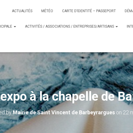
ACTUALITÉS
MÉTÉO
CARTE D’IDENTITÉ – PASSEPORT
DÉM
ICIPALE
ACTIVITÉS / ASSOCIATIONS / ENTREPRISES/ARTISANS
IN
 expo à la chapelle de Ba
ed by
Mairie de Saint Vincent de Barbeyrargues
on
22 