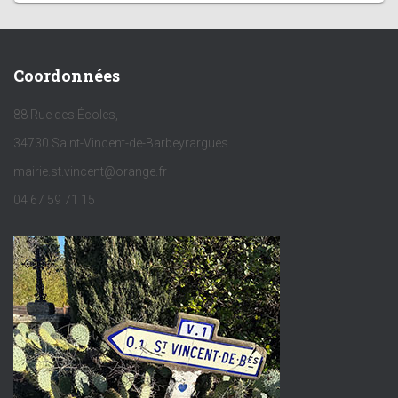
Coordonnées
88 Rue des Écoles,
34730 Saint-Vincent-de-Barbeyrargues
mairie.st.vincent@orange.fr
04 67 59 71 15