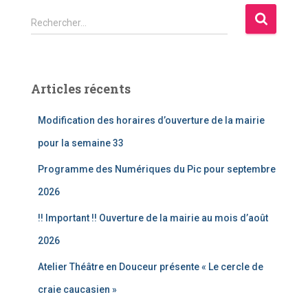
R
Rechercher…
e
c
h
e
Articles récents
r
c
Modification des horaires d’ouverture de la mairie
h
e
pour la semaine 33
r
Programme des Numériques du Pic pour septembre
:
2026
!! Important !! Ouverture de la mairie au mois d’août
2026
Atelier Théâtre en Douceur présente « Le cercle de
craie caucasien »