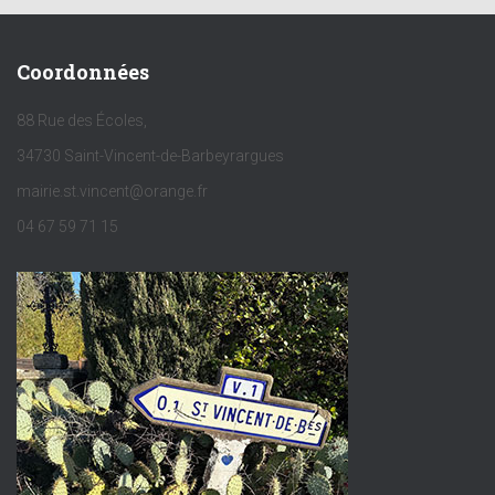
Coordonnées
88 Rue des Écoles,
34730 Saint-Vincent-de-Barbeyrargues
mairie.st.vincent@orange.fr
04 67 59 71 15