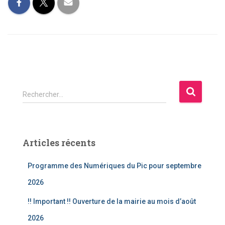
R
Rechercher…
e
c
h
e
Articles récents
r
c
Programme des Numériques du Pic pour septembre
h
e
2026
r
!! Important !! Ouverture de la mairie au mois d’août
:
2026