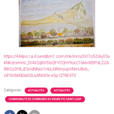
https://444po.r.a.d.sendibm1.com/mk/mr/uOIrI7o5ZdvjII3u
kNKzmrmnV_DI4X2qBV5tsQFYCQHY9oLC16klvXBtPdLZZA
8tKSz3Y8_iESrIdNNor1r4dJ0RtmyspVNmU8x6_-
ciP3U9eNDlaS5LeANIX0s-e5p-QTRE4T0
Catégories :
ACTUALITÉS
ACTUALITÉS
COMMUNAUTÉ DE COMMUNES DU GRAND PIC SAINT-LOUP