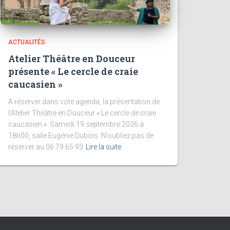
ACTUALITÉS
Atelier Théâtre en Douceur
présente « Le cercle de craie
caucasien »
A réserver dans vote agenda, la présentation de
l’Atelier Théâtre en Douceur « Le cercle de craie
caucasien ». Samedi 19 septembre 2026 à
18h00, salle Eugénie Dubois. N’oubliez pas de
réserver au 06 79 65 93
Lire la suite