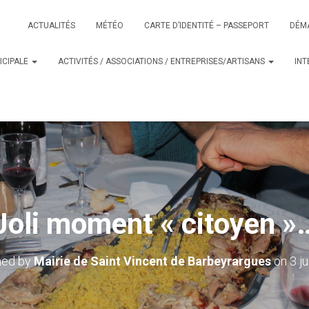
ACTUALITÉS
MÉTÉO
CARTE D’IDENTITÉ – PASSEPORT
DÉM
ICIPALE
ACTIVITÉS / ASSOCIATIONS / ENTREPRISES/ARTISANS
IN
Joli moment « citoyen »
hed by
Mairie de Saint Vincent de Barbeyrargues
on
3 j