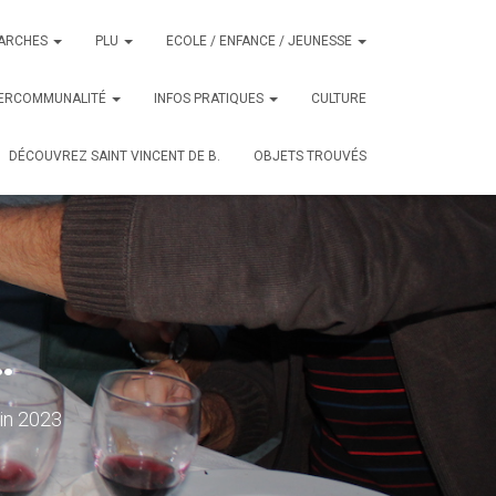
ARCHES
PLU
ECOLE / ENFANCE / JEUNESSE
TERCOMMUNALITÉ
INFOS PRATIQUES
CULTURE
DÉCOUVREZ SAINT VINCENT DE B.
OBJETS TROUVÉS
…
uin 2023