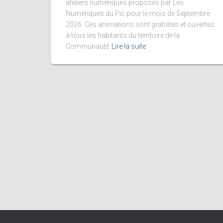
ateliers numériques proposés par Les
Numériques du Pic pour le mois de Septembre
2026. Ces animations sont gratuites et ouvertes
à tous les habitants du territoire de la
Communauté
Lire la suite