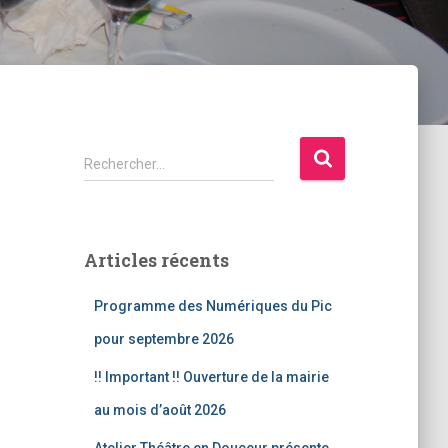
R
Rechercher…
e
c
h
e
Articles récents
r
c
Programme des Numériques du Pic
h
e
pour septembre 2026
r
!! Important !! Ouverture de la mairie
:
au mois d’août 2026