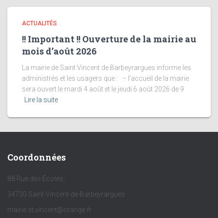
ACTUALITÉS
!! Important !! Ouverture de la mairie au
mois d’août 2026
La mairie de Saint Vincent de Barbeyrargues informe les
administrés et les usagers que : – l’accueil de la mairie
sera ouvert le mardi 4 août et le jeudi 6 août 2026 de 9
Lire la suite
Coordonnées
88 Rue des Écoles,
34730 Saint-Vincent-de-Barbeyrargues
mairie.st.vincent@orange.fr