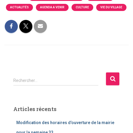
ACTUALITÉS
AGENDA A VENIR
CULTURE
VIE DU VILLAGE
R
Rechercher…
e
c
h
e
Articles récents
r
c
Modification des horaires d’ouverture de la mairie
h
e
pour la semaine 33