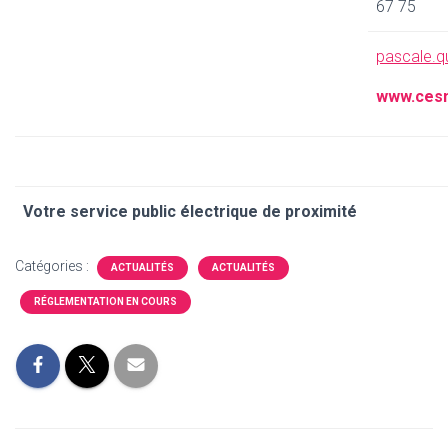
67 75
pascale.q
www.
ces
Votre service public électrique de proximité
Catégories :
ACTUALITÉS
ACTUALITÉS
RÉGLEMENTATION EN COURS