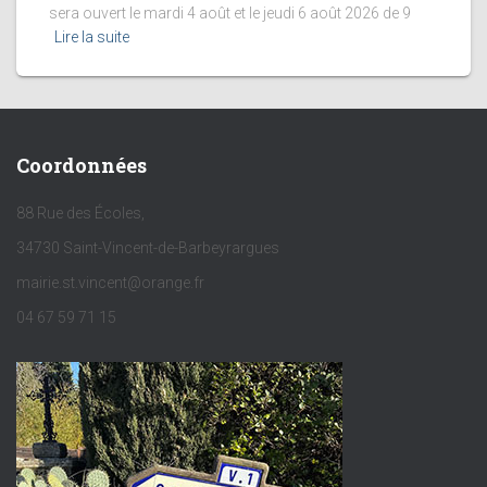
sera ouvert le mardi 4 août et le jeudi 6 août 2026 de 9
Lire la suite
Coordonnées
88 Rue des Écoles,
34730 Saint-Vincent-de-Barbeyrargues
mairie.st.vincent@orange.fr
04 67 59 71 15