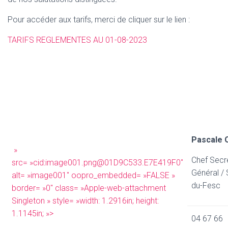
Pour accéder aux tarifs, merci de cliquer sur le lien :
TARIFS REGLEMENTES AU 01-08-2023
Pascale 
»
Chef Secré
src= »cid:image001.png@01D9C533.E7E419F0″
Général / 
alt= »image001″ oopro_embedded= »FALSE »
du-Fesc
border= »0″ class= »Apple-web-attachment
Singleton » style= »width: 1.2916in; height:
1.1145in; »>
04 67 66