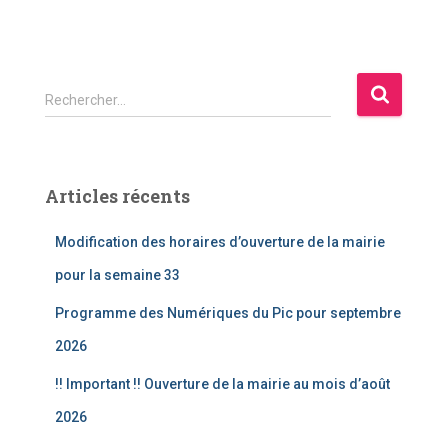
R
Rechercher…
e
c
h
e
Articles récents
r
c
Modification des horaires d’ouverture de la mairie
h
e
pour la semaine 33
r
Programme des Numériques du Pic pour septembre
:
2026
!! Important !! Ouverture de la mairie au mois d’août
2026