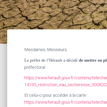
Mesdames, Messieurs
,
L
e préfet de l’Hérault a décidé
de mettre en pl
préfectoral :
https://www.herault.gouv.fr/contenu/tele
14193_restriction_eau_secheresse_300820
Et celui-ci pour accéder à la carte :
https://www.herault.gouv.fr/contenu/tele