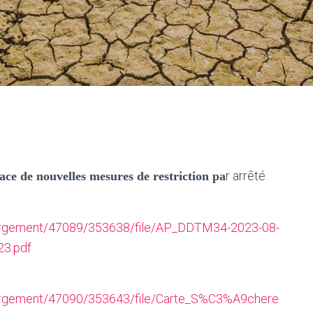
r arrêté
ace de nouvelles mesures de restriction
pa
chargement/47089/353638/file/AP_DDTM34-2023-08-
23.pdf
chargement/47090/353643/file/Carte_S%C3%A9chere