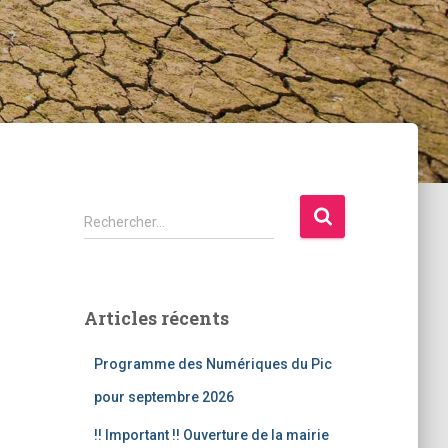
R
Rechercher…
e
c
h
e
Articles récents
r
c
Programme des Numériques du Pic
h
e
pour septembre 2026
r
!! Important !! Ouverture de la mairie