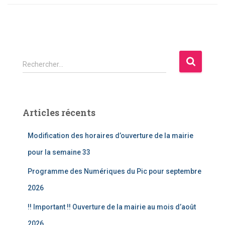
R
Rechercher…
e
c
h
e
Articles récents
r
c
Modification des horaires d’ouverture de la mairie
h
e
pour la semaine 33
r
Programme des Numériques du Pic pour septembre
:
2026
!! Important !! Ouverture de la mairie au mois d’août
2026