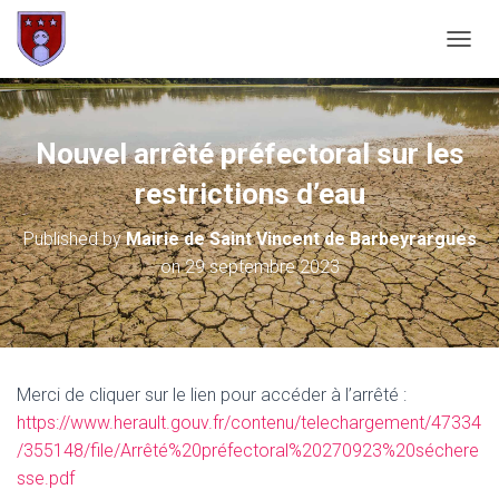
OUVRI
Nouvel arrêté préfectoral sur les
restrictions d’eau
Published by
Mairie de Saint Vincent de Barbeyrargues
on
29 septembre 2023
Merci de cliquer sur le lien pour accéder à l’arrêté :
https://www.herault.gouv.fr/contenu/telechargement/47334
/355148/file/Arrêté%20préfectoral%20270923%20séchere
sse.pdf