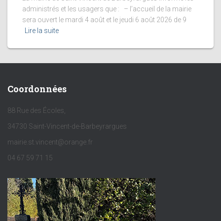
administrés et les usagers que : – l’accueil de la mairie
sera ouvert le mardi 4 août et le jeudi 6 août 2026 de 9
Lire la suite
Coordonnées
88 Rue des Écoles,
34730 Saint-Vincent-de-Barbeyrargues
mairie.st.vincent@orange.fr
04 67 59 71 15