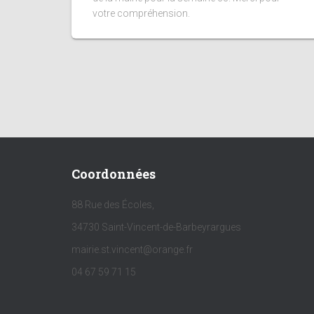
votre compréhension.
Coordonnées
88 Rue des Écoles,
34730 Saint-Vincent-de-Barbeyrargues
mairie.st.vincent@orange.fr
04 67 59 71 15