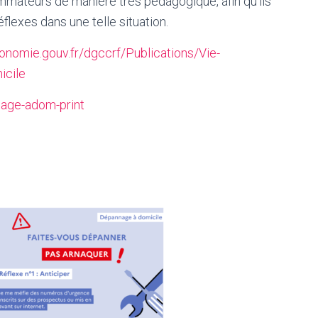
mateurs de manière très pédagogique, afin qu’ils
lexes dans une telle situation.
onomie.gouv.fr/dgccrf/Publications/Vie-
icile
nage-adom-print