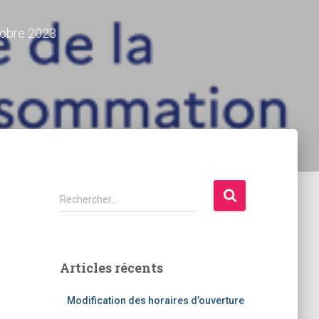
tobre 2023
R
Rechercher…
e
c
h
e
Articles récents
r
c
Modification des horaires d’ouverture
h