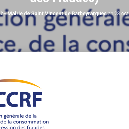
 by
Mairie de Saint Vincent de Barbeyrargues
on
23 oc